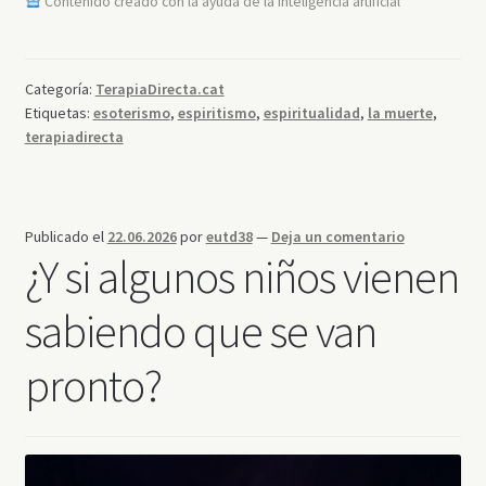
Contenido creado con la ayuda de la inteligencia artificial
Categoría:
TerapiaDirecta.cat
Etiquetas:
esoterismo
,
espiritismo
,
espiritualidad
,
la muerte
,
terapiadirecta
Publicado el
22.06.2026
por
eutd38
—
Deja un comentario
¿Y si algunos niños vienen
sabiendo que se van
pronto?