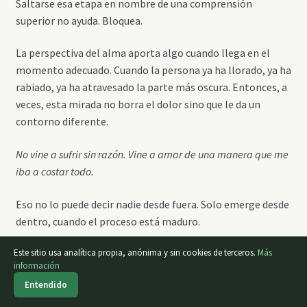
Saltarse esa etapa en nombre de una comprensión
superior no ayuda. Bloquea.
La perspectiva del alma aporta algo cuando llega en el
momento adecuado. Cuando la persona ya ha llorado, ya ha
rabiado, ya ha atravesado la parte más oscura. Entonces, a
veces, esta mirada no borra el dolor sino que le da un
contorno diferente.
No vine a sufrir sin razón. Vine a amar de una manera que me
iba a costar todo.
Eso no lo puede decir nadie desde fuera. Solo emerge desde
dentro, cuando el proceso está maduro.
Este sitio usa analítica propia, anónima y sin cookies de terceros.
Más
Y ahí es donde el acompañamiento importa. No para
información
explicar, sino para sostener mientras la propia
0
Entendido
comprensión emerge.
Buscar
Buscar