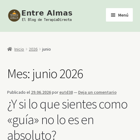
Ir
Ir
Menú
a
al
la
contenido
Inicio
navegación
TerapiaDirecta
Inicio
2026
junio
Calendario de Actividades
Mes:
junio 2026
Biblioteca Esotérica
Publicado el
29.06.2026
por
eutd38
—
Deja un comentario
Tienda
¿Y si lo que sientes como
Youtube
«guía» no lo es en
absoluto?