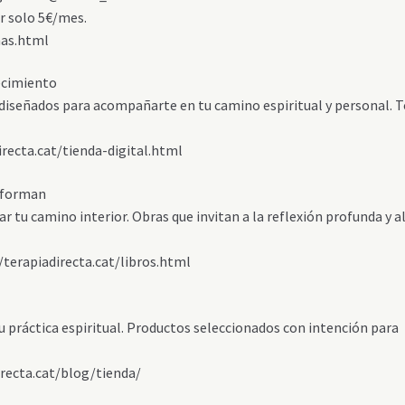
r solo 5€/mes.
mas.html
ecimiento
s diseñados para acompañarte en tu camino espiritual y personal. 
directa.cat/tienda-digital.html
nsforman
r tu camino interior. Obras que invitan a la reflexión profunda y a
terapiadirecta.cat/libros.html
u práctica espiritual. Productos seleccionados con intención para
directa.cat/blog/tienda/