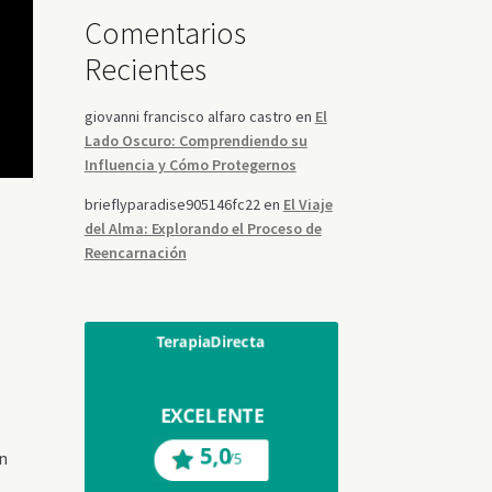
Comentarios
Recientes
giovanni francisco alfaro castro
en
El
Lado Oscuro: Comprendiendo su
Influencia y Cómo Protegernos
brieflyparadise905146fc22
en
El Viaje
del Alma: Explorando el Proceso de
Reencarnación
in