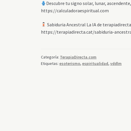
Descubre tu signo solar, lunar, ascendente,
https://calculadoraespiritual.com
Sabiduria Ancestral La IA de terapiadirec
https://terapiadirecta.cat/sabiduria-ancestr
Categoría:
TerapiaDirecta.com
Etiquetas:
esoterismo
,
espiritualidad
,
vddlm