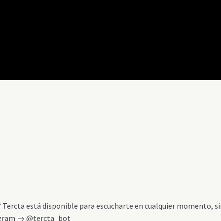
3
? Tercta está disponible para escucharte en cualquier momento, s
elegram → @tercta_bot