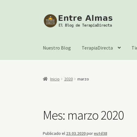
Ir
Ir
a
al
la
contenido
navegación
Nuestro Blog
TerapiaDirecta
Ti
Inicio
2020
marzo
Mes:
marzo 2020
Publicado el
23.03.2020
por
eutd38