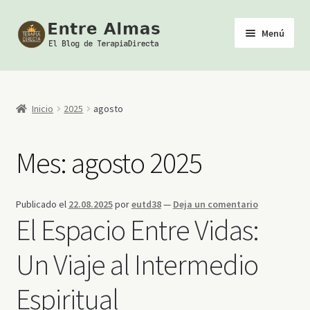
Ir
Ir
Menú
a
al
la
contenido
Inicio
navegación
TerapiaDirecta
Inicio
2025
agosto
Calendario de Actividades
Mes:
agosto 2025
Biblioteca Esotérica
Publicado el
22.08.2025
por
eutd38
—
Deja un comentario
Tienda
El Espacio Entre Vidas:
Youtube
Un Viaje al Intermedio
Espiritual