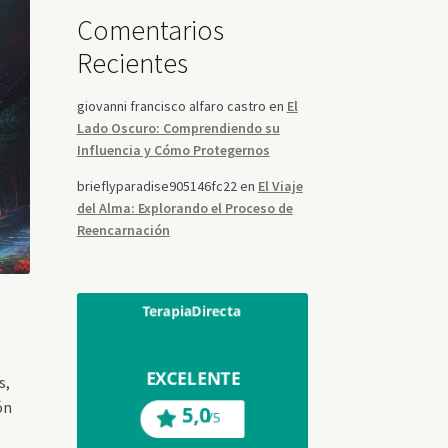
Comentarios
Recientes
giovanni francisco alfaro castro
en
El
Lado Oscuro: Comprendiendo su
Influencia y Cómo Protegernos
brieflyparadise905146fc22
en
El Viaje
del Alma: Explorando el Proceso de
Reencarnación
s,
ón