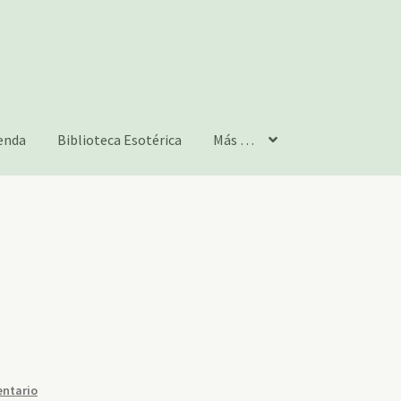
enda
Biblioteca Esotérica
Más …
entario