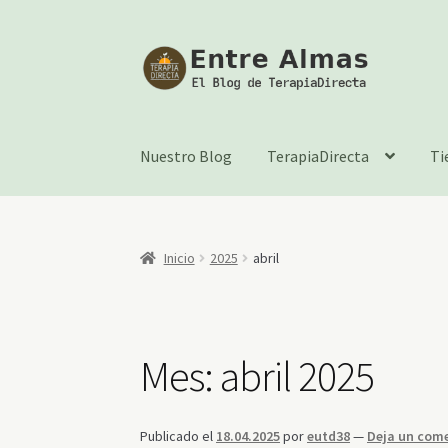
Ir
Ir
a
al
la
contenido
navegación
Nuestro Blog
TerapiaDirecta
Ti
Inicio
2025
abril
Mes:
abril 2025
Publicado el
18.04.2025
por
eutd38
—
Deja un com