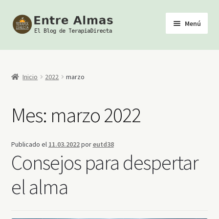
Ir
Ir
Menú
a
al
la
contenido
Inicio
navegación
TerapiaDirecta
Inicio
2022
marzo
Calendario de Actividades
Mes:
marzo 2022
Biblioteca Esotérica
Publicado el
11.03.2022
por
eutd38
Tienda
Consejos para despertar
Youtube
el alma