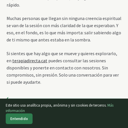
rápido.
Muchas personas que llegan sin ninguna creencia espiritual
se van de la sesión con más claridad de la que esperaban. Y
eso, en el fondo, es lo que más importa: salir sabiendo algo
de ti mismo que antes estaba en la sombra.
Si sientes que hay algo que se mueve y quieres explorarlo,
en
terapiadirecta.cat
puedes consultar las sesiones
disponibles y ponerte en contacto con nosotros. Sin
compromisos, sin presión. Solo una conversación para ver
si puede ayudarte.
Este sitio usa analítica propia, anónima y sin cookies de terceros.
Más
Libros recomendados sobre
información
0
este tema
Entendido
Buscar
Buscar