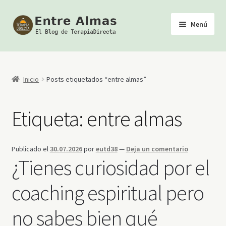
Ir
Ir
Menú
a
al
la
contenido
Inicio
navegación
TerapiaDirecta
Inicio
Posts etiquetados “entre almas”
Calendario de Actividades
Etiqueta:
entre almas
Biblioteca Esotérica
Publicado el
30.07.2026
por
eutd38
—
Deja un comentario
Tienda
¿Tienes curiosidad por el
Youtube
coaching espiritual pero
no sabes bien qué