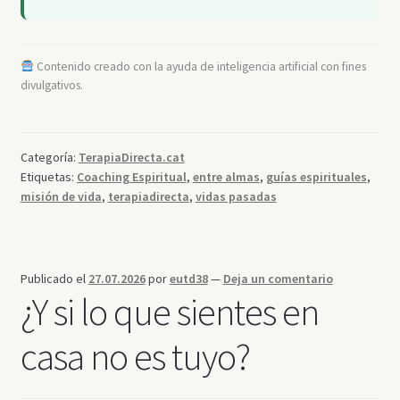
Contenido creado con la ayuda de inteligencia artificial con fines
divulgativos.
Categoría:
TerapiaDirecta.cat
Etiquetas:
Coaching Espiritual
,
entre almas
,
guías espirituales
,
misión de vida
,
terapiadirecta
,
vidas pasadas
Publicado el
27.07.2026
por
eutd38
—
Deja un comentario
¿Y si lo que sientes en
casa no es tuyo?