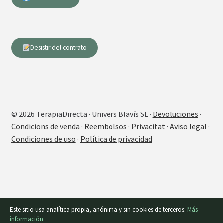
Desistir del contrato
© 2026 TerapiaDirecta · Univers Blavís SL ·
Devoluciones
·
Condicions de venda
·
Reembolsos
·
Privacitat
·
Aviso legal
·
Condiciones de uso
·
Política de privacidad
Este sitio usa analítica propia, anónima y sin cookies de terceros.
Más
información