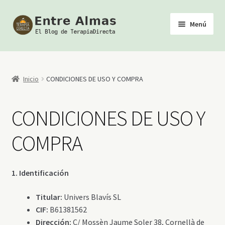
Ir
Ir
Menú
a
al
la
contenido
Inicio
navegación
TerapiaDirecta
Inicio
CONDICIONES DE USO Y COMPRA
Calendario de Actividades
CONDICIONES DE USO Y
Biblioteca Esotérica
COMPRA
Tienda
1. Identificación
Youtube
Titular:
Univers Blavís SL
CIF:
B61381562
Dirección:
C/ Mossèn Jaume Soler 38, Cornellà de