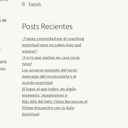
Twitch
s de
Posts Recientes
¿Tienes curiosidad por el coaching
espiritual pero no sabes bien qué
.
esperar?
¿Y si lo que sientes en casa no es
mara
tuyo?
uno
Los arcanos mayores del tarot:
mensajes del inconsciente y el
mundo espiritual
El lugar al que todos, en algún
momento, imaginamos ir
Más Allá del Velo: Cómo Reconocer el
Primer Encuentro con tu Guía
Espiritual