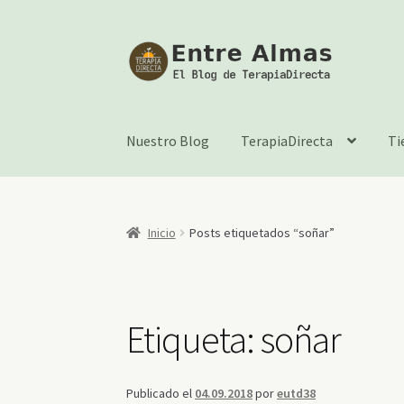
Ir
Ir
a
al
la
contenido
navegación
Nuestro Blog
TerapiaDirecta
Ti
Inicio
Posts etiquetados “soñar”
Etiqueta:
soñar
Publicado el
04.09.2018
por
eutd38