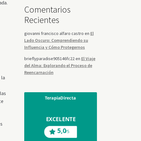
ada.
Comentarios
Recientes
giovanni francisco alfaro castro
en
El
Lado Oscuro: Comprendiendo su
Influencia y Cómo Protegernos
brieflyparadise905146fc22
en
El Viaje
del Alma: Explorando el Proceso de
Reencarnación
 la
las
te
us