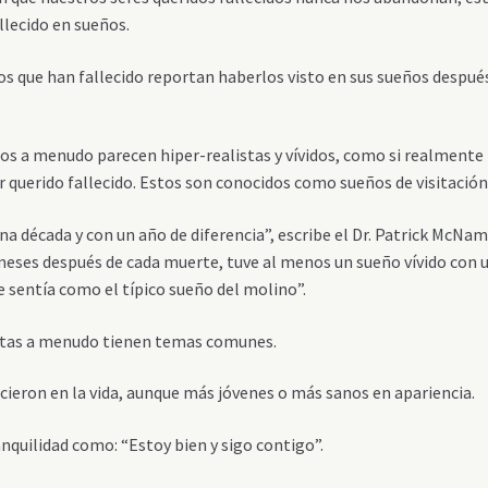
allecido en sueños.
s que han fallecido reportan haberlos visto en sus sueños despué
eños a menudo parecen hiper-realistas y vívidos, como si realmente
 querido fallecido. Estos son conocidos como sueños de visitación
a década y con un año de diferencia”, escribe el Dr. Patrick McNa
eses después de cada muerte, tuve al menos un sueño vívido con 
e sentía como el típico sueño del molino”.
t
as
a menudo tienen temas comunes.
eron en la vida, aunque más jóvenes o más sanos en apariencia.
quilidad como: “Estoy bien y sigo contigo”.