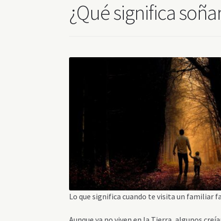
¿Qué significa soñar
Lo que significa cuando te visita un familiar f
Aunque ya no viven en la Tierra, algunos creí