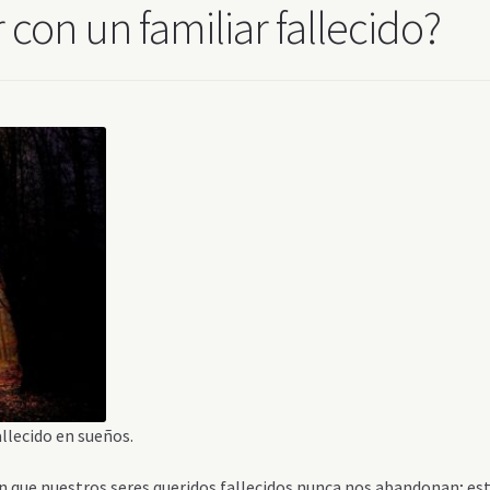
 con un familiar fallecido?
allecido en sueños.
an que nuestros seres queridos fallecidos nunca nos abandonan; es