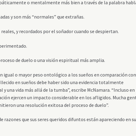
áticamente o mentalmente más bien a través de la palabra habl
adas y son más “normales” que extrañas.
eales, y recordados por el soñador cuando se despiertan.
perimentado.
roceso de duelo o una visión espiritual más amplia.
an igual o mayor peso ontológico a los sueños en comparación con
 fallecido en sueños debe haber sido una evidencia totalmente
l y una vida más allá de la tumba”, escribe McNamara. “Incluso en 
ación ejercen un impacto considerable en los afligidos. Mucha gen
itieron una resolución exitosa del proceso de duelo”.
 razones que sus seres queridos difuntos están apareciendo en s