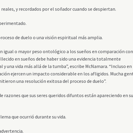
eales, y recordados por el soñador cuando se despiertan.
perimentado.
roceso de duelo o una visión espiritual más amplia.
an igual o mayor peso ontológico a los sueños en comparación con
 fallecido en sueños debe haber sido una evidencia totalmente
l y una vida más allá de la tumba”, escribe McNamara. “Incluso en 
ación ejercen un impacto considerable en los afligidos. Mucha gen
itieron una resolución exitosa del proceso de duelo”.
 razones que sus seres queridos difuntos están apareciendo en s
ema que ocurrió durante su vida.
advertencia.