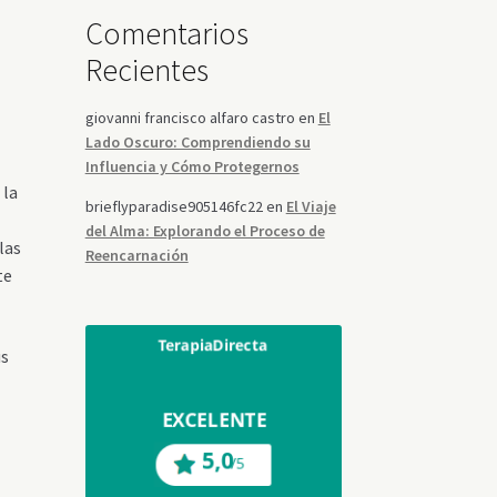
Comentarios
Recientes
giovanni francisco alfaro castro
en
El
Lado Oscuro: Comprendiendo su
Influencia y Cómo Protegernos
 la
brieflyparadise905146fc22
en
El Viaje
del Alma: Explorando el Proceso de
las
Reencarnación
te
us