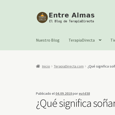
Ir
Ir
a
al
la
contenido
navegación
Nuestro Blog
TerapiaDirecta
Ti
Inicio
TerapiaDirecta.com
¿Qué significa soñ
Publicado el
04.09.2018
por
eutd38
¿Qué significa soñar