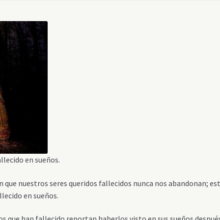
allecido en sueños.
an que nuestros seres queridos fallecidos nunca nos abandonan; es
allecido en sueños.
s que han fallecido reportan haberlos visto en sus sueños despué