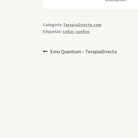
Categoría:
TerapiaDirecta.com
Etiquetas:
soñar
,
sueños
Navegación
Anterior:
Emo Quantum – TerapiaDirecta
de
entradas