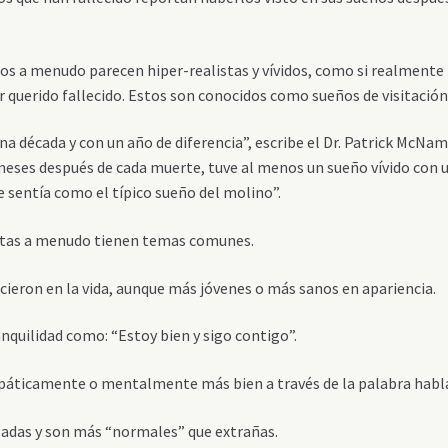
eños a menudo parecen hiper-realistas y vívidos, como si realmente
 querido fallecido. Estos son conocidos como sueños de visitación
a década y con un año de diferencia”, escribe el Dr. Patrick McNa
eses después de cada muerte, tuve al menos un sueño vívido con 
e sentía como el típico sueño del molino”.
t
as
a menudo tienen temas comunes.
eron en la vida, aunque más jóvenes o más sanos en apariencia.
quilidad como: “Estoy bien y sigo contigo”.
áticamente o mentalmente más bien a través de la palabra habl
adas y son más “normales” que extrañas.