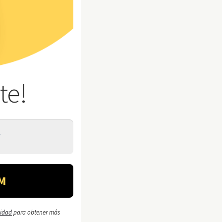
te!
cidad
para obtener más