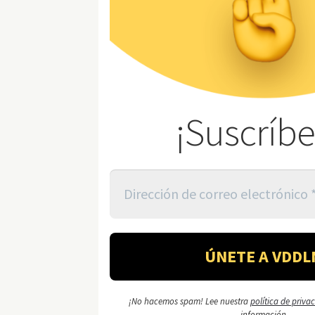
¡Suscríbe
¡No hacemos spam! Lee nuestra
política de priva
información.