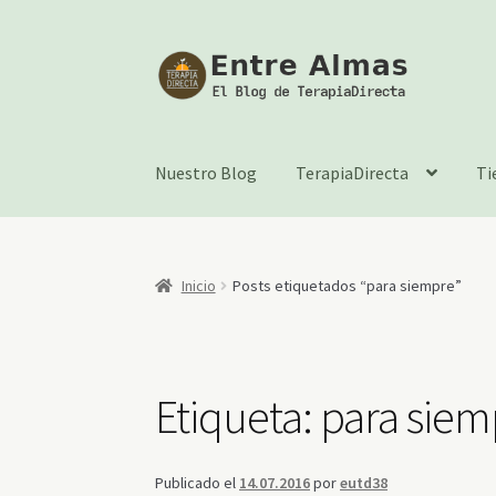
Ir
Ir
a
al
la
contenido
navegación
Nuestro Blog
TerapiaDirecta
Ti
Inicio
Posts etiquetados “para siempre”
Etiqueta:
para siem
Publicado el
14.07.2016
por
eutd38