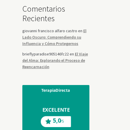
Comentarios
Recientes
giovanni francisco alfaro castro
en
El
Lado Oscuro: Comprendiendo su
Influencia y Cómo Protegernos
brieflyparadise905146fc22
en
El Viaje
del Alma: Explorando el Proceso de
Reencarnación