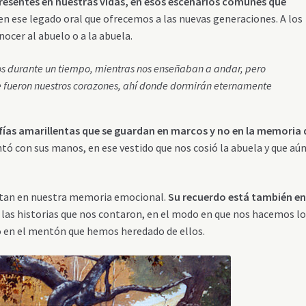
resentes en nuestras vidas, en esos escenarios comunes que
en ese legado oral que ofrecemos a las nuevas generaciones. A los
ocer al abuelo o a la abuela.
os durante un tiempo, mientras nos enseñaban a andar, pero
re fueron nuestros corazones, ahí donde dormirán eternamente
fías amarillentas que se guardan en marcos y no en la memoria 
antó con sus manos, en ese vestido que nos cosió la abuela y que aú
bitan en nuestra memoria emocional.
Su recuerdo está también e
n las historias que nos contaron, en el modo en que nos hacemos l
o en el mentón que hemos heredado de ellos.