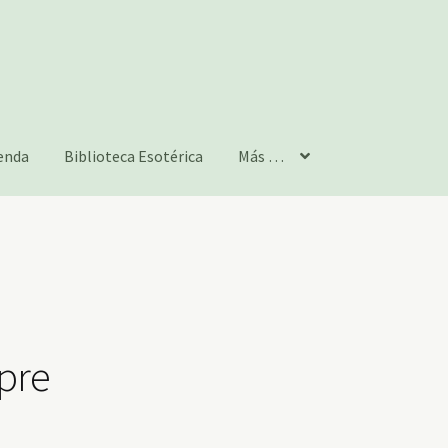
enda
Biblioteca Esotérica
Más …
pre