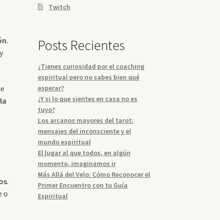
Twitch
ón.
Posts Recientes
y
¿Tienes curiosidad por el coaching
espiritual pero no sabes bien qué
de
esperar?
¿Y si lo que sientes en casa no es
la
tuyo?
Los arcanos mayores del tarot:
mensajes del inconsciente y el
mundo espiritual
El lugar al que todos, en algún
momento, imaginamos ir
Más Allá del Velo: Cómo Reconocer el
tos
.
Primer Encuentro con tu Guía
e o
Espiritual