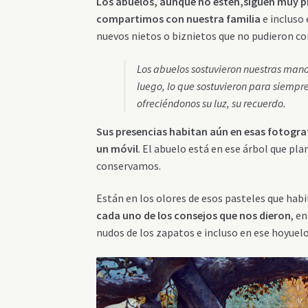
Los abuelos, aunque no estén,
siguen muy p
compartimos con nuestra familia
e incluso 
nuevos nietos o biznietos que no pudieron con
Los abuelos sostuvieron nuestras man
luego, lo que sostuvieron para siemp
ofreciéndonos su luz, su recuerdo.
Sus presencias habitan aún en esas fotogra
un móvil
. El abuelo está en ese árbol que pl
conservamos.
Están en los olores de esos pasteles que ha
cada uno de los consejos que nos dieron
, e
nudos de los zapatos e incluso en ese hoyuel