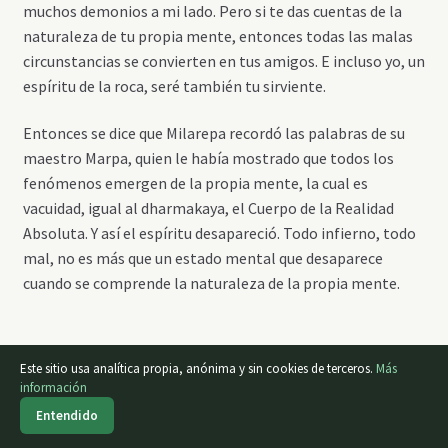
muchos demonios a mi lado. Pero si te das cuentas de la
naturaleza de tu propia mente, entonces todas las malas
circunstancias se convierten en tus amigos. E incluso yo, un
espíritu de la roca, seré también tu sirviente.
Entonces se dice que Milarepa recordó las palabras de su
maestro Marpa, quien le había mostrado que todos los
fenómenos emergen de la propia mente, la cual es
vacuidad, igual al dharmakaya, el Cuerpo de la Realidad
Absoluta. Y así el espíritu desapareció. Todo infierno, todo
mal, no es más que un estado mental que desaparece
cuando se comprende la naturaleza de la propia mente.
Este sitio usa analítica propia, anónima y sin cookies de terceros.
Más
Fuente:
@alepholo
información
0
Entendido
Buscar
Buscar