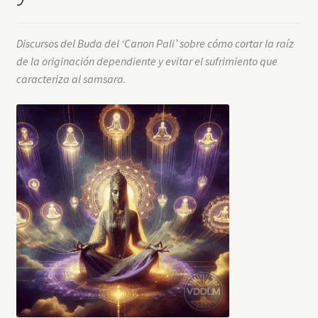
Discursos del Buda del ‘Canon Pali’ sobre cómo cortar la raíz
de la originación dependiente y evitar el sufrimiento que
caracteriza al samsara.