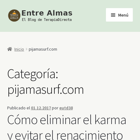
Ir
Ir
Menú
a
al
la
contenido
Inicio
navegación
TerapiaDirecta
Inicio
pijamasurf.com
Calendario de Actividades
Categoría:
Biblioteca Esotérica
pijamasurf.com
Tienda
Publicado el
01.12.2017
por
eutd38
Youtube
Cómo eliminar el karma
y evitar el renacimiento