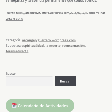
semejanza y la esencia permanente que todos somos.
Fuente:
https://arcangelyguerrero.wordpress.com/2015/02/12/cuando-ya-has-
visto-el-cielo/
Categoría:
arcangelyguerrero.wordpress.com
Etiquetas:
espiritualidad
,
la muerte
,
reencarnación
,
terapiadirecta
Buscar
Buscar
Calendario de Actividades