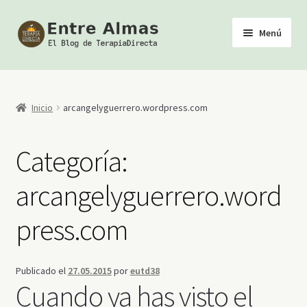
Ir
Ir
Menú
a
al
la
contenido
Inicio
navegación
TerapiaDirecta
Inicio
arcangelyguerrero.wordpress.com
Calendario de Actividades
Categoría:
Biblioteca Esotérica
arcangelyguerrero.word
Tienda
press.com
Youtube
Publicado el
27.05.2015
por
eutd38
Cuando ya has visto el