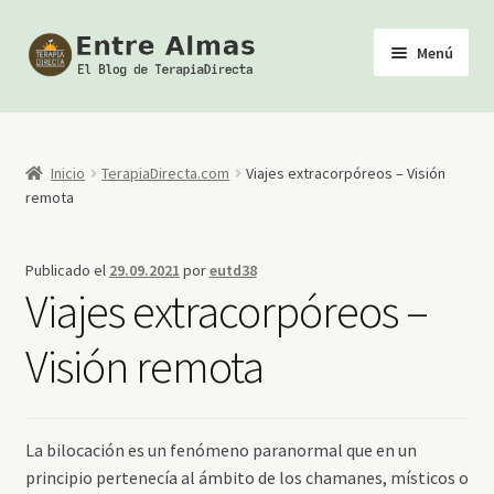
Ir
Ir
Menú
a
al
la
contenido
Inicio
navegación
TerapiaDirecta
Inicio
TerapiaDirecta.com
Viajes extracorpóreos – Visión
remota
Calendario de Actividades
Publicado el
29.09.2021
por
eutd38
Biblioteca Esotérica
Viajes extracorpóreos –
Tienda
Visión remota
Youtube
La bilocación es un fenómeno paranormal que en un
principio pertenecía al ámbito de los chamanes, místicos o