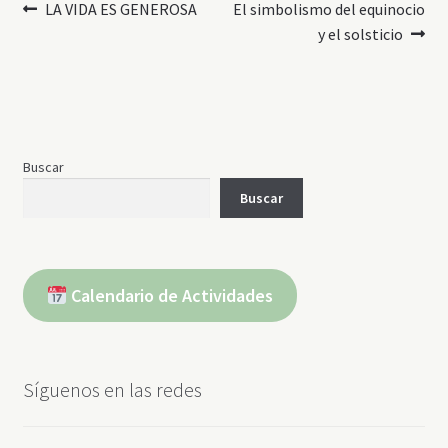
Navegación
Anterior:
Siguiente:
LA VIDA ES GENEROSA
El simbolismo del equinocio
y el solsticio
de
entradas
Buscar
Buscar
Calendario de Actividades
Síguenos en las redes