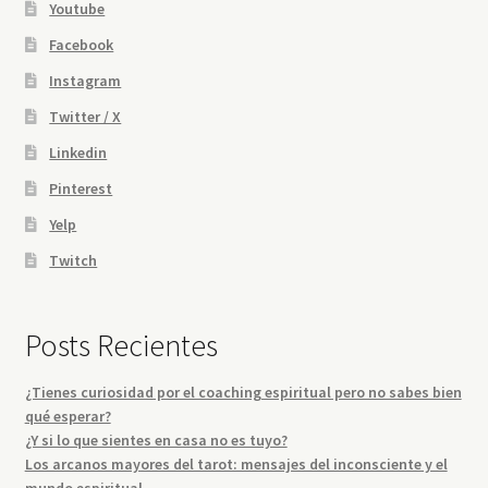
Youtube
Facebook
Instagram
Twitter / X
Linkedin
Pinterest
Yelp
Twitch
Posts Recientes
¿Tienes curiosidad por el coaching espiritual pero no sabes bien
qué esperar?
¿Y si lo que sientes en casa no es tuyo?
Los arcanos mayores del tarot: mensajes del inconsciente y el
mundo espiritual