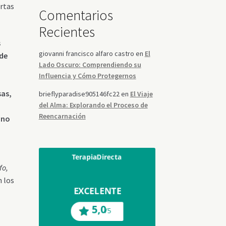
ertas
Comentarios
Recientes
s
giovanni francisco alfaro castro
en
El
 de
Lado Oscuro: Comprendiendo su
Influencia y Cómo Protegernos
sas,
brieflyparadise905146fc22
en
El Viaje
del Alma: Explorando el Proceso de
Reencarnación
 uno
d
fo,
n los