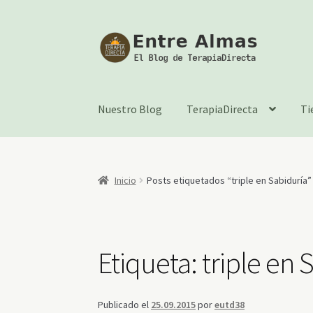
Ir
Ir
a
al
la
contenido
navegación
Nuestro Blog
TerapiaDirecta
Ti
Inicio
Posts etiquetados “triple en Sabiduría”
Etiqueta:
triple en 
Publicado el
25.09.2015
por
eutd38