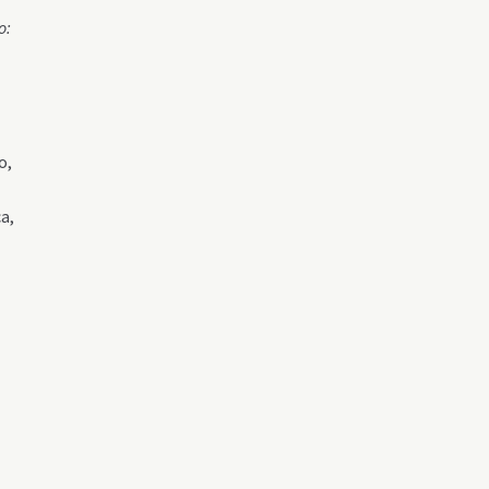
o:
o,
a,