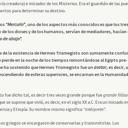
ría creadora) e iniciador de los Misterios. Era el guardián de las pu
ertos para determinar su destino.
ios
“Mercurio”
, uno de los aspectos más conocidos es que los tre
 de los dioses y de los humanos, servían de mediadores, hacían
lo de abajo”.
a de la existencia de Hermes Trismegisto son sumamente confu
e pierde en la noche de los tiempos remontándose al Egipto pre-
se ha sostenido que Hermes Trismegisto fue un
avatar
, es decir,
descendiendo de esferas superiores, se encarnan en la Humanida
 fue dicho tal, es decir tres veces grande porque fue
grande filóso
e se supone que vivió, es decir, en el siglo XX a.C. Era un iniciado e
Persia y Etiopía. Su nombre mismo significa
“intérprete”.
os griegos se encargaron de conservarlas y transmitirlas. Los