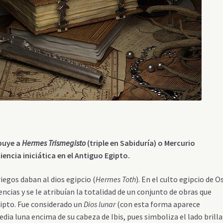
ibuye a
Hermes Trismegisto
(triple en Sabiduría) o Mercurio
encia iniciática en el A
ntiguo Egipto.
egos daban al dios egipcio (
Hermes Toth
). En el culto egipcio de Os
encias y se le atribuían la totalidad de un conjunto de obras que
ipto. Fue considerado un
Dios lunar
(con esta forma aparece
ia luna encima de su cabeza de Ibis, pues simboliza el lado brill