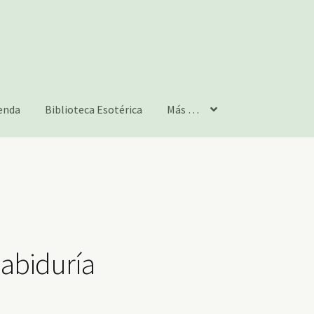
enda
Biblioteca Esotérica
Más …
Sabiduría