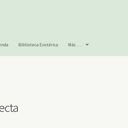
enda
Biblioteca Esotérica
Más …
recta