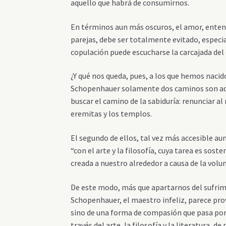
aquello que habrá de consumirnos.
En términos aun más oscuros, el amor, enten
parejas, debe ser totalmente evitado, especi
copulación puede escucharse la carcajada del
¿Y qué nos queda, pues, a los que hemos nacid
Schopenhauer solamente dos caminos son admi
buscar el camino de la sabiduría: renunciar al
eremitas y los templos.
El segundo de ellos, tal vez más accesible 
“con el arte y la filosofía, cuya tarea es sost
creada a nuestro alrededor a causa de la volunt
De este modo, más que apartarnos del sufrimie
Schopenhauer, el maestro infeliz, parece pro
sino de una forma de compasión que pasa por
través del arte, la filosofía y la literatura,