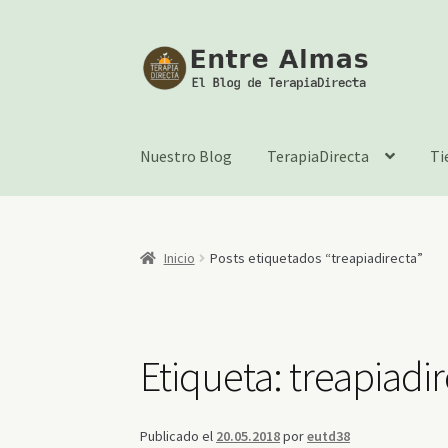
Ir
Ir
a
al
la
contenido
navegación
Nuestro Blog
TerapiaDirecta
Ti
Inicio
Posts etiquetados “treapiadirecta”
Etiqueta:
treapiadi
Publicado el
20.05.2018
por
eutd38