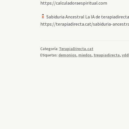
https://calculadoraespiritual.com
Sabiduria Ancestral La IA de terapiadirec
https://terapiadirecta.cat/sabiduria-ancestr
Categoría:
TerapiaDirecta.cat
Etiquetas:
demonios
,
miedos
,
treapiadirecta
,
vdd