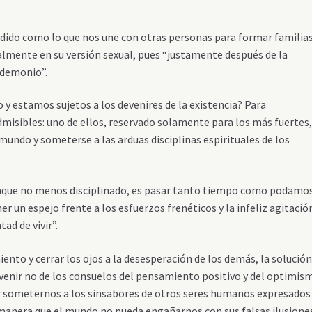
dido como lo que nos une con otras personas para formar familias
almente en su versión sexual, pues “justamente después de la
 demonio”.
o y estamos sujetos a los devenires de la existencia? Para
sibles: uno de ellos, reservado solamente para los más fuertes,
 mundo y someterse a las arduas disciplinas espirituales de los
aunque no menos disciplinado, es pasar tanto tiempo como podamo
ener un espejo frente a los esfuerzos frenéticos y la infeliz agitació
ad de vivir”.
nto y cerrar los ojos a la desesperación de los demás, la solución
venir no de los consuelos del pensamiento positivo y del optimis
 someternos a los sinsabores de otros seres humanos expresados
 de manera que el mundo no pueda engañarnos con sus falsas ilusione