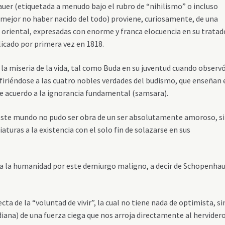
auer (etiquetada a menudo bajo el rubro de “nihilismo” o incluso
o mejor no haber nacido del todo) proviene, curiosamente, de una
 oriental, expresadas con enorme y franca elocuencia en su tratad
licado por primera vez en 1818.
r la miseria de la vida, tal como Buda en su juventud cuando observó
refiriéndose a las cuatro nobles verdades del budismo, que enseñan 
de acuerdo a la ignorancia fundamental (samsara).
 este mundo no pudo ser obra de un ser absolutamente amoroso, s
iaturas a la existencia con el solo fin de solazarse en sus
 a la humanidad por este demiurgo maligno, a decir de Schopenhau
ecta de la “voluntad de vivir”, la cual no tiene nada de optimista, s
diana) de una fuerza ciega que nos arroja directamente al hervider