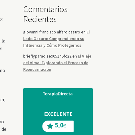
Comentarios
Recientes
o:
giovanni francisco alfaro castro
en
El
Lado Oscuro: Comprendiendo su
 la
Influencia y Cómo Protegernos
el
brieflyparadise905146fc22
en
El Viaje
del Alma: Explorando el Proceso de
Reencarnación
ino
er,
ino
o de