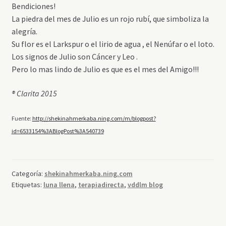
Bendiciones!
La piedra del mes de Julio es un rojo rubí, que simboliza la
alegría.
Su flor es el Larkspur o el lirio de agua , el Nenúfar o el loto.
Los signos de Julio son Cáncer y Leo .
Pero lo mas lindo de Julio es que es el mes del Amigo!!!
® Clarita 2015
Fuente:
http://shekinahmerkaba.ning.com/m/blogpost?
id=6533154%3ABlogPost%3A540739
Categoría:
shekinahmerkaba.ning.com
Etiquetas:
luna llena
,
terapiadirecta
,
vddlm blog