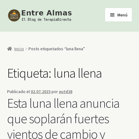
Ir
Ir
Menú
a
al
la
contenido
Inicio
navegación
TerapiaDirecta
Inicio
Posts etiquetados “luna llena”
Calendario de Actividades
Etiqueta:
luna llena
Biblioteca Esotérica
Publicado el
02.07.2015
por
eutd38
Tienda
Esta luna llena anuncia
Youtube
que soplarán fuertes
vientos de cambio y