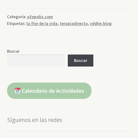
flor
de
Categoría:
ufopolis.com
la
Etiquetas:
la flor de la vida
,
terapiadirecta
,
vddlm blog
vida
la
plantilla
matemática
Buscar
del
Buscar
universo?
Calendario de Actividades
Síguenos en las redes