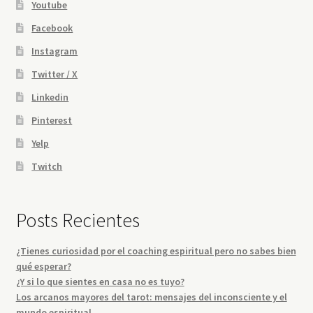
Youtube
Facebook
Instagram
Twitter / X
Linkedin
Pinterest
Yelp
Twitch
Posts Recientes
¿Tienes curiosidad por el coaching espiritual pero no sabes bien
qué esperar?
¿Y si lo que sientes en casa no es tuyo?
Los arcanos mayores del tarot: mensajes del inconsciente y el
mundo espiritual