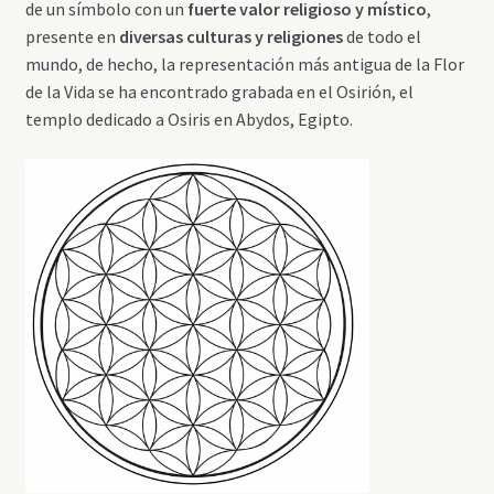
de un símbolo con un
fuerte valor religioso y místico
,
presente en
diversas culturas y religiones
de todo el
mundo, de hecho, la representación más antigua de la Flor
de la Vida se ha encontrado grabada en el Osirión, el
templo dedicado a Osiris en Abydos, Egipto.