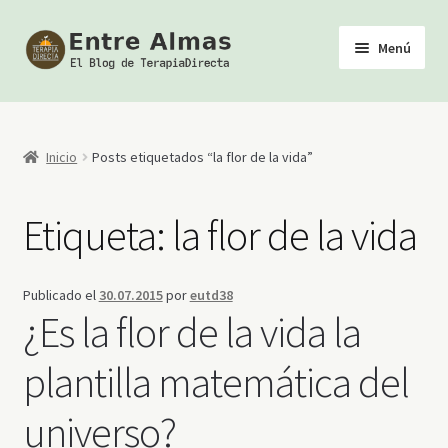
Ir
Ir
Menú
a
al
la
contenido
Inicio
navegación
TerapiaDirecta
Inicio
Posts etiquetados “la flor de la vida”
Calendario de Actividades
Etiqueta:
la flor de la vida
Biblioteca Esotérica
Publicado el
30.07.2015
por
eutd38
Tienda
¿Es la flor de la vida la
Youtube
plantilla matemática del
universo?