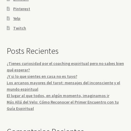
Pinterest
Yelp
Twitch
Posts Recientes
¿Tienes curiosidad por el coaching espiritual pero no sabes bien
qué esperar?
¿Y si lo que sientes en casa no es tuyo?
Los arcanos mayores del tarot: mensajes del inconsciente y el
mundo espiritual
El lugar al que todos, en algún momento, imaginamos ir
Más Allá del Velo: Cómo Reconocer el Primer Encuentro con tu
Guía Espiritual