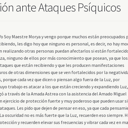
ión ante Ataques Psíquicos
, Yo Soy Maestre Morya y vengo porque muchos están preocupados 
cibiendo, les digo hoy que ninguno es personal, es decir, no hay m
n realizando otras personas puedan afectarlos si están fortalecid
rza, ninguno de ellos por más conocimiento que posean, ya que los
ataques que están recibiendo y que les producen manifestaciones
scuros de otras dimensiones que se ven fortalecidos por la negativid
 porque cada vez que dicen o piensan algo fuera de la Luz, por
cuyo trabajo es atacar a los que están creciendo y expandiendo Luz
gó a través de la Amada Astrea con la asistencia del Amado Miguel
 ejercicio de protección fuerte y muy poderoso que pueden usar si
s ataques. Les pido que dejen de pensar en eso, ya que cada pensam
. La oscuridad no es más fuerte que la Luz, recuerden eso siempre. 
rotección y recuerden elevar sus frecuencias y vibrar cada vez en m