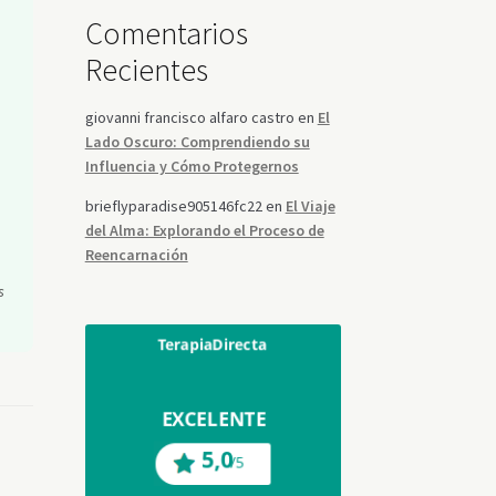
Comentarios
Recientes
giovanni francisco alfaro castro
en
El
Lado Oscuro: Comprendiendo su
Influencia y Cómo Protegernos
brieflyparadise905146fc22
en
El Viaje
del Alma: Explorando el Proceso de
Reencarnación
s