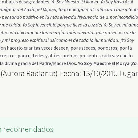
os embates desagradables.
Yo Soy Maestre El Morya.
Yo Soy Rayo Azul
lamígera del Arcángel Miguel, toda energía mal calificada que intent
y pensando positivo en la más elevada frecuencia de amor incondicio
y me cuida.
Yo Soy invencible porque llevo la Luz del Yo Soy en mi alm
recibiendo únicamente las energías más elevadas que provienen de la
ón y mi progreso espiritual así como el de toda la humanidad.
¡Yo Soy
n hacerlo cuantas veces deseen, por ustedes, por otros, por la
reto es para ustedes y ahí estaremos presentes cada vez que lo
la divina gracia del Padre/Madre Dios.
Yo Soy Maestre El Morya
¡Yo
(Aurora Radiante) Fecha: 13/10/2015 Lugar
ón recomendados