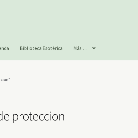
enda
Biblioteca Esotérica
Más …
ccion”
de proteccion