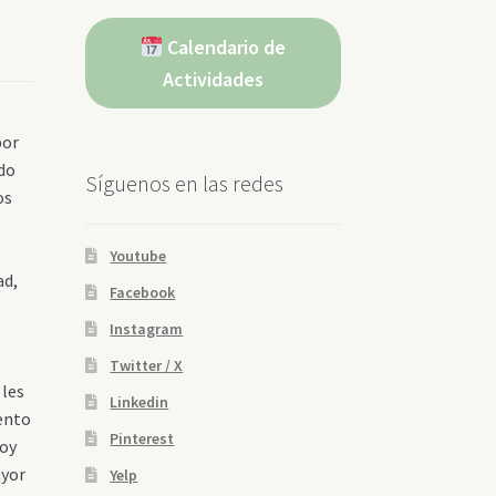
Calendario de
Actividades
por
odo
Síguenos en las redes
os
Youtube
ad,
Facebook
Instagram
,
Twitter / X
 les
Linkedin
iento
Pinterest
Hoy
ayor
Yelp