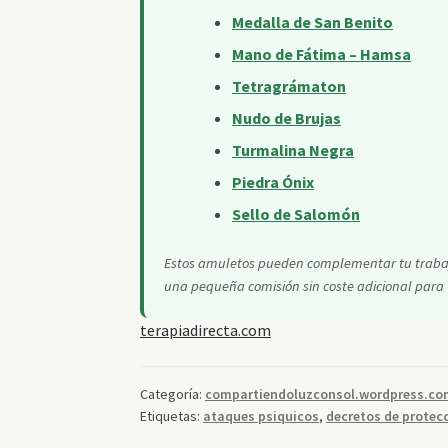
Medalla de San Benito
Mano de Fátima – Hamsa
Tetragrámaton
Nudo de Brujas
Turmalina Negra
Piedra Ónix
Sello de Salomón
Estos amuletos pueden complementar tu trabajo 
una pequeña comisión sin coste adicional para t
terapiadirecta.com
Categoría:
compartiendoluzconsol.wordpress.co
Etiquetas:
ataques psiquicos
,
decretos de protec