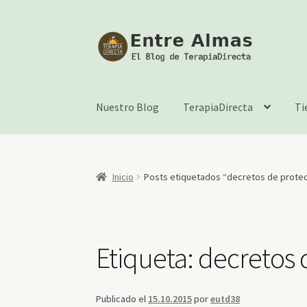
Ir
Ir
a
al
la
contenido
navegación
Nuestro Blog
TerapiaDirecta
Ti
Inicio
Posts etiquetados “decretos de prote
Etiqueta:
decretos 
Publicado el
15.10.2015
por
eutd38