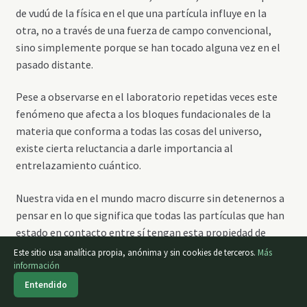
de vudú de la física en el que una partícula influye en la
otra, no a través de una fuerza de campo convencional,
sino simplemente porque se han tocado alguna vez en el
pasado distante.
Pese a observarse en el laboratorio repetidas veces este
fenómeno que afecta a los bloques fundacionales de la
materia que conforma a todas las cosas del universo,
existe cierta reluctancia a darle importancia al
entrelazamiento cuántico.
Nuestra vida en el mundo macro discurre sin detenernos a
pensar en lo que significa que todas las partículas que han
estado en contacto entre sí tengan esta propiedad de
conexión cuántica instántanea: no se nos ocurre pensar
Este sitio usa analítica propia, anónima y sin cookies de terceros.
Más
que estamos entrelazados con ciertas personas, con
información
0
ciertos objetos, con ciertas ideas que
siguen influyéndonos
Entendido
Buscar
Buscar
a distancia
.