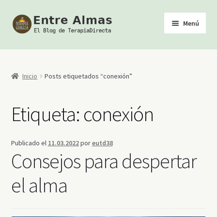
Ir
Ir
Menú
a
al
la
contenido
Inicio
navegación
TerapiaDirecta
Inicio
Posts etiquetados “conexión”
Calendario de Actividades
Etiqueta:
conexión
Biblioteca Esotérica
Publicado el
11.03.2022
por
eutd38
Tienda
Consejos para despertar
Youtube
el alma