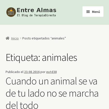
Ir
Ir
Menú
a
al
la
contenido
Inicio
navegación
TerapiaDirecta
Inicio
Posts etiquetados “animales”
Calendario de Actividades
Etiqueta:
animales
Biblioteca Esotérica
Publicado el
23.08.2016
por
eutd38
Tienda
Cuando un animal se va
Youtube
de tu lado no se marcha
del todo