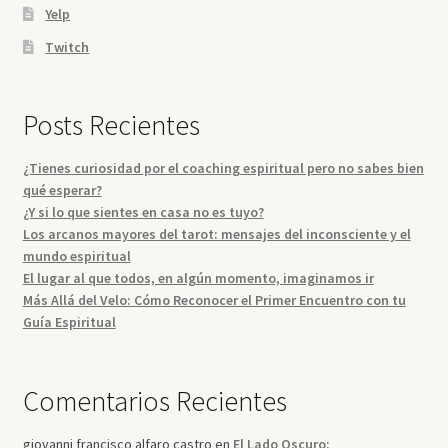
Yelp
Twitch
Posts Recientes
¿Tienes curiosidad por el coaching espiritual pero no sabes bien
qué esperar?
¿Y si lo que sientes en casa no es tuyo?
Los arcanos mayores del tarot: mensajes del inconsciente y el
mundo espiritual
El lugar al que todos, en algún momento, imaginamos ir
Más Allá del Velo: Cómo Reconocer el Primer Encuentro con tu
Guía Espiritual
Comentarios Recientes
giovanni francisco alfaro castro
en
El Lado Oscuro: