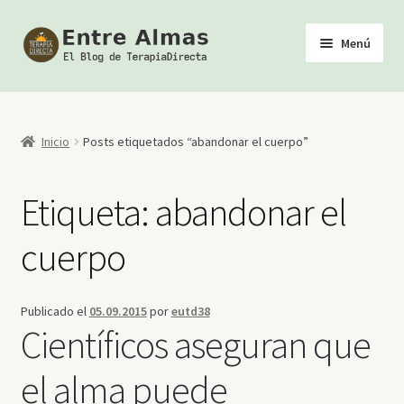
Ir
Ir
Menú
a
al
la
contenido
Inicio
navegación
TerapiaDirecta
Inicio
Posts etiquetados “abandonar el cuerpo”
Calendario de Actividades
Etiqueta:
abandonar el
Biblioteca Esotérica
cuerpo
Tienda
Publicado el
05.09.2015
por
eutd38
Youtube
Científicos aseguran que
el alma puede