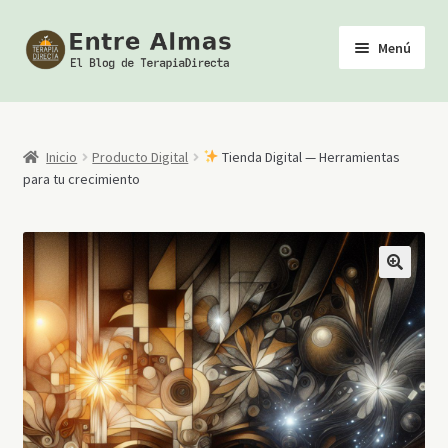
Ir
Ir
Menú
a
al
la
contenido
Inicio
navegación
TerapiaDirecta
Inicio
Producto Digital
Tienda Digital — Herramientas
para tu crecimiento
Calendario de Actividades
Biblioteca Esotérica
Tienda
Youtube