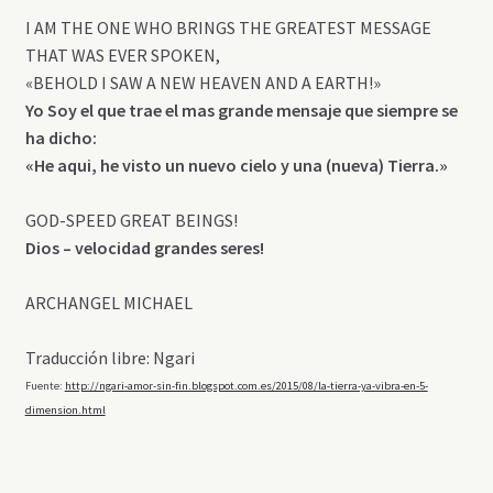
I AM THE ONE WHO BRINGS THE GREATEST MESSAGE
THAT WAS EVER SPOKEN,
«BEHOLD I SAW A NEW HEAVEN AND A EARTH!»
Yo Soy el que trae el mas grande mensaje que siempre se
ha dicho:
«He aqui, he visto un nuevo cielo y una (nueva) Tierra.»
GOD-SPEED GREAT BEINGS!
Dios – velocidad grandes seres!
ARCHANGEL MICHAEL
Traducción libre: Ngari
Fuente:
http://ngari-amor-sin-fin.blogspot.com.es/2015/08/la-tierra-ya-vibra-en-5-
dimension.html