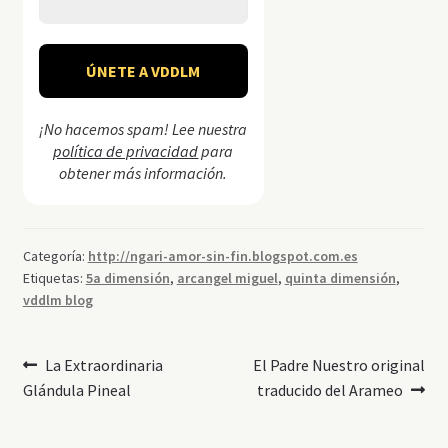
¡No hacemos spam! Lee nuestra
política de privacidad
para
obtener más información.
Categoría:
http://ngari-amor-sin-fin.blogspot.com.es
Etiquetas:
5a dimensión
,
arcangel miguel
,
quinta dimensión
,
vddlm blog
Navegación
Anterior:
Siguiente:
La Extraordinaria
El Padre Nuestro original
Glándula Pineal
traducido del Arameo
de
entradas