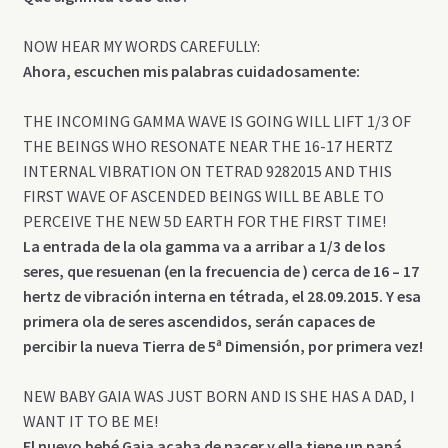
NOW HEAR MY WORDS CAREFULLY:
Ahora, escuchen mis palabras cuidadosamente:
THE INCOMING GAMMA WAVE IS GOING WILL LIFT 1/3 OF
THE BEINGS WHO RESONATE NEAR THE 16-17 HERTZ
INTERNAL VIBRATION ON TETRAD 9282015 AND THIS
FIRST WAVE OF ASCENDED BEINGS WILL BE ABLE TO
PERCEIVE THE NEW 5D EARTH FOR THE FIRST TIME!
La entrada de la ola gamma va a arribar a 1/3 de los
seres, que resuenan (en la frecuencia de ) cerca de 16 – 17
hertz de vibración interna en tétrada, el 28.09.2015. Y esa
primera ola de seres ascendidos, serán capaces de
percibir la nueva Tierra de 5ª Dimensión, por primera vez!
NEW BABY GAIA WAS JUST BORN AND IS SHE HAS A DAD, I
WANT IT TO BE ME!
El nuevo bebé Gaia acaba de nacer y ella tiene un papá,