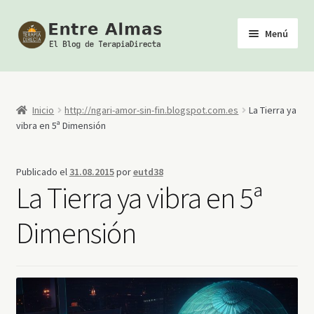
Ir
Ir
Menú
a
al
la
contenido
Inicio
navegación
TerapiaDirecta
Inicio
http://ngari-amor-sin-fin.blogspot.com.es
La Tierra ya
vibra en 5ª Dimensión
Calendario de Actividades
Publicado el
31.08.2015
por
eutd38
Biblioteca Esotérica
La Tierra ya vibra en 5ª
Tienda
Dimensión
Youtube