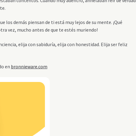
 estaban contentos. Cuando muy adentro, anhelaban reír de verdad
te.
ue los demás piensan de ti está muy lejos de su mente. ¡Qué
otra vez, mucho antes de que te estés muriendo!
ciencia, elija
con sabiduría, elija
con honestidad. Elija ser feliz
ado en
bronnieware.com