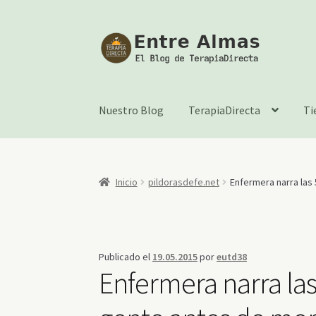
Ir
Ir
a
al
la
contenido
navegación
Nuestro Blog
TerapiaDirecta
Ti
Inicio
pildorasdefe.net
Enfermera narra las
Publicado el
19.05.2015
por
eutd38
Enfermera narra la