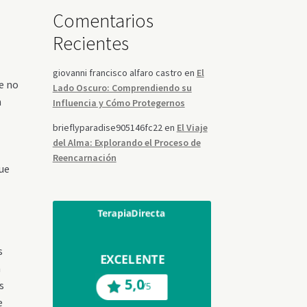
Comentarios
Recientes
giovanni francisco alfaro castro
en
El
te no
Lado Oscuro: Comprendiendo su
n
Influencia y Cómo Protegernos
brieflyparadise905146fc22
en
El Viaje
del Alma: Explorando el Proceso de
e
Reencarnación
que
s
a
s
e