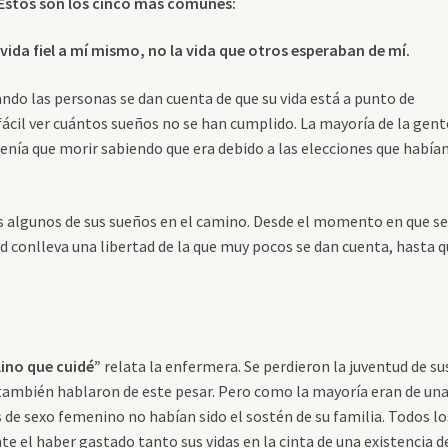
Éstos son los cinco más comunes:
a vida fiel a mí mismo, no la vida que otros esperaban de mí.
do las personas se dan cuenta de que su vida está a punto de
 fácil ver cuántos sueños no se han cumplido. La mayoría de la gen
enía que morir sabiendo que era debido a las elecciones que había
 algunos de sus sueños en el camino. Desde el momento en que s
lud conlleva una libertad de la que muy pocos se dan cuenta, hasta 
lino que cuidé”
relata la enfermera. Se perdieron la juventud de su
s también hablaron de este pesar. Pero como la mayoría eran de un
 de sexo femenino no habían sido el sostén de su familia. Todos lo
el haber gastado tanto sus vidas en la cinta de una existencia d