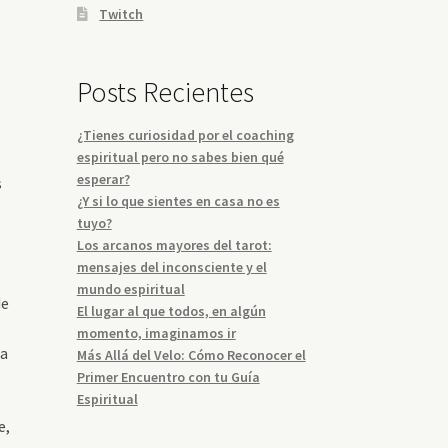
Twitch
Posts Recientes
¿Tienes curiosidad por el coaching
espiritual pero no sabes bien qué
esperar?
s
¿Y si lo que sientes en casa no es
tuyo?
Los arcanos mayores del tarot:
mensajes del inconsciente y el
mundo espiritual
de
El lugar al que todos, en algún
momento, imaginamos ir
la
Más Allá del Velo: Cómo Reconocer el
Primer Encuentro con tu Guía
Espiritual
e,