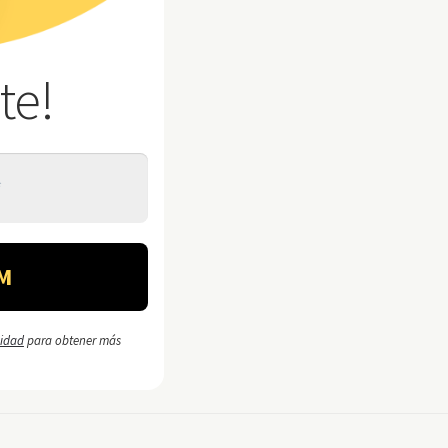
te!
cidad
para obtener más