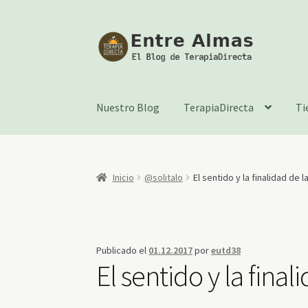
Ir
Ir
a
al
la
contenido
navegación
Nuestro Blog
TerapiaDirecta
Ti
Inicio
@solitalo
El sentido y la finalidad de l
Publicado el
01.12.2017
por
eutd38
El sentido y la final