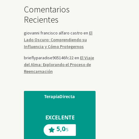
Comentarios
Recientes
giovanni francisco alfaro castro
en
El
Lado Oscuro: Comprendiendo su
Influencia y Cómo Protegernos
brieflyparadise905146fc22
en
El Viaje
del Alma: Explorando el Proceso de
Reencarnación