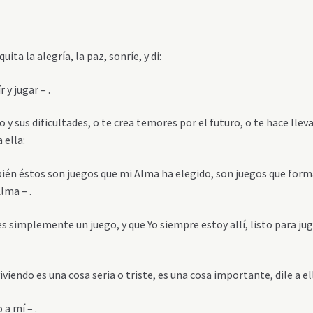
ita la alegría, la paz, sonríe, y di:
y jugar – .
y sus dificultades, o te crea temores por el futuro, o te hace lleva
 ella:
bién éstos son juegos que mi Alma ha elegido, son juegos que for
Alma – .
 es simplemente un juego, y que Yo siempre estoy allí, listo para ju
viendo es una cosa seria o triste, es una cosa importante, dile a el
a mí – .