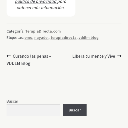
política de privacidad
para
obtener más información.
Categoría:
TerapiaDirecta.com
Etiquetas:
emo
,
nayadel
,
terapiadirecta
,
vddlm blog
Navegación
Anterior:
Siguiente:
Curando las penas –
Libera tu mente y Vive
VDDLM Blog
de
entradas
Buscar
Buscar