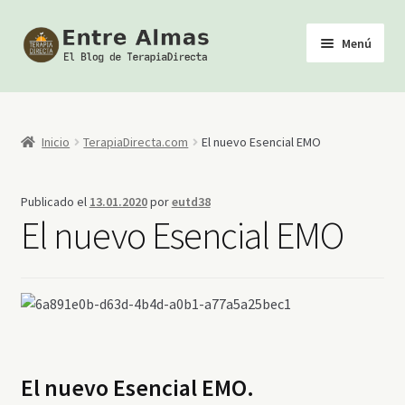
Ir
Ir
Menú
a
al
la
contenido
Inicio
navegación
TerapiaDirecta
Inicio
TerapiaDirecta.com
El nuevo Esencial EMO
Calendario de Actividades
Publicado el
13.01.2020
por
eutd38
El nuevo Esencial EMO
Biblioteca Esotérica
Tienda
Youtube
El nuevo Esencial EMO.