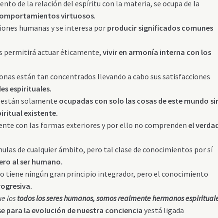
ento de la relación del espíritu con la materia, se ocupa de la
comportamientos virtuosos
.
aciones humanas y se interesa por
producir significados comunes
s permitirá actuar éticamente,
vivir en armonía interna con los
rsonas están tan concentrados llevando a cabo sus satisfacciones
es espirituales.
as están solamente
ocupadas con solo las cosas de este mundo si
iritual existente.
ente con las formas exteriores y por ello no comprenden
el verda
as de cualquier ámbito, pero tal clase de conocimientos por sí
ero al ser humano.
 no tiene ningún gran principio integrador, pero el conocimiento
rogresiva.
ue los
todos los seres humanos, somos realmente hermanos espirituale
se para la evolución de nuestra conciencia
yestá ligada