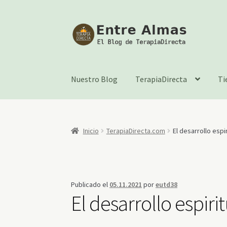
Ir
Ir
a
al
la
contenido
navegación
Nuestro Blog
TerapiaDirecta
Ti
Inicio
TerapiaDirecta.com
El desarrollo espir
Publicado el
05.11.2021
por
eutd38
El desarrollo espiri