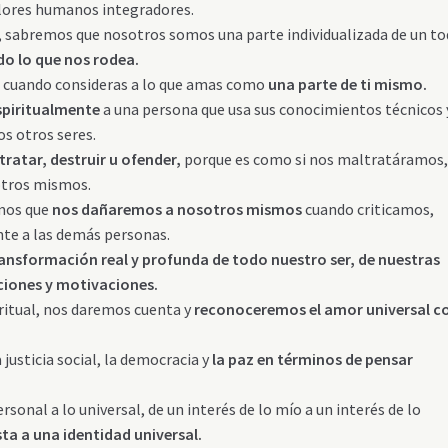
alores humanos integradores.
, sabremos que nosotros somos una parte individualizada de un to
o lo que nos rodea.
n, cuando consideras a lo que amas como
una parte de ti mismo.
spiritualmente
a una persona que usa sus conocimientos técnicos 
os otros seres.
atar, destruir u ofender,
porque es como si nos maltratáramos
otros mismos.
emos que
nos dañaremos a nosotros mismos
cuando criticamos,
e a las demás personas.
ansformación real y profunda de todo nuestro ser, de nuestras
ciones y motivaciones.
iritual, nos daremos cuenta y
reconoceremos el amor universal 
justicia social, la democracia y
la paz en términos de pensar
sonal a lo universal, de un interés de lo mío a un interés de lo
sta a una identidad universal.