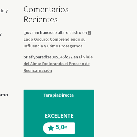
Comentarios
do y
Recientes
giovanni francisco alfaro castro
en
El
y
Lado Oscuro: Comprendiendo su
Influencia y Cómo Protegernos
,
brieflyparadise905146fc22
en
El Viaje
del Alma: Explorando el Proceso de
Reencarnación
como