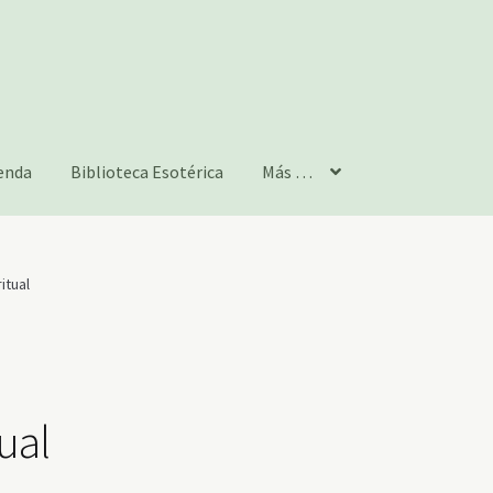
enda
Biblioteca Esotérica
Más …
itual
tual