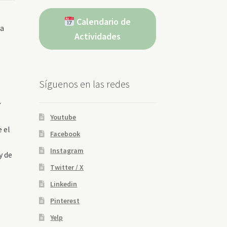
Calendario de
ra
Actividades
o
Síguenos en las redes
y
Youtube
 el
Facebook
Instagram
y de
Twitter / X
Linkedin
Pinterest
Yelp