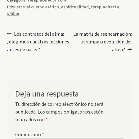
Categoría:
TerapiaDirecta.com
Etiquetas:
el cuerpo etérico
,
espiritualidad
,
terapiadirecta
,
vddlm
Navegación
Anterior:
Siguiente:
Los contratos del alma:
La matriz de reencarnación:
¿elegimos nuestras lecciones
¿trampa o evolución del
de
antes de nacer?
alma?
entradas
Deja una respuesta
Tu dirección de correo electrónico no será
publicada.
Los campos obligatorios están
marcados con
*
Comentario
*