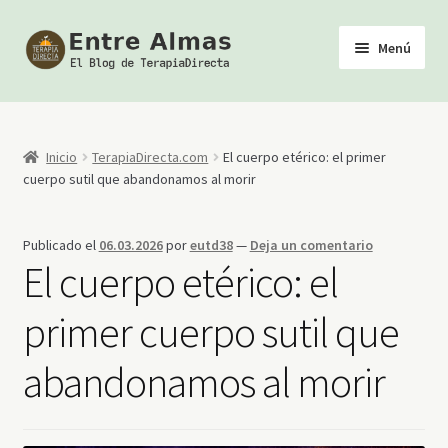
Ir
Ir
Menú
a
al
la
contenido
Inicio
navegación
TerapiaDirecta
Inicio
TerapiaDirecta.com
El cuerpo etérico: el primer
cuerpo sutil que abandonamos al morir
Calendario de Actividades
Publicado el
06.03.2026
por
eutd38
—
Deja un comentario
Biblioteca Esotérica
El cuerpo etérico: el
Tienda
primer cuerpo sutil que
abandonamos al morir
Youtube