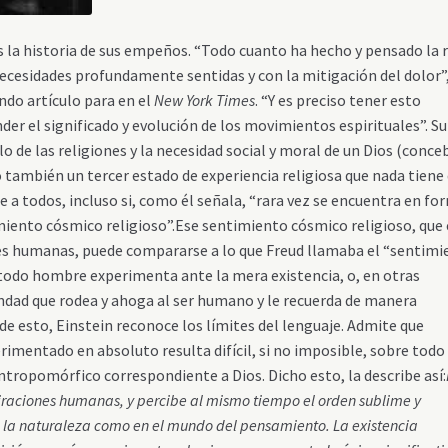
s la historia de sus empeños. “Todo cuanto ha hecho y pensado la 
necesidades profundamente sentidas y con la mitigación del dolor”
ndo artículo para en el
New York Times
.
“Y es preciso tener esto
r el significado y evolución de los movimientos espirituales”. Su
lo de las religiones y la necesidad social y moral de un Dios (conce
no también un tercer estado de experiencia religiosa que nada tiene
 a todos, incluso si, como él señala, “rara vez se encuentra en fo
imiento cósmico religioso”.Ese sentimiento cósmico religioso, que 
ades humanas, puede compararse a lo que Freud llamaba el “sentim
ue todo hombre experimenta ante la mera existencia, o, en otras
ndad que rodea y ahoga al ser humano y le recuerda de manera
 de esto, Einstein reconoce los límites del lenguaje. Admite que
erimentado en absoluto resulta difícil, si no imposible, sobre todo
tropomórfico correspondiente a Dios. Dicho esto, la describe así:
spiraciones humanas, y percibe al mismo tiempo el orden sublime y
n la naturaleza como en el mundo del pensamiento. La existencia