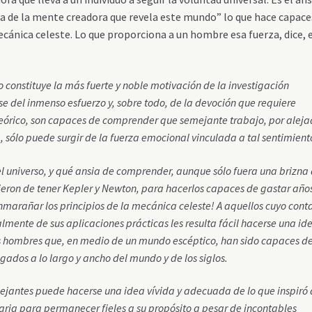
a de la mente creadora que revela este mundo” lo que hace capace
ecánica celeste. Lo que proporciona a un hombre esa fuerza, dice, e
o constituye la más fuerte y noble motivación de la investigación
e del inmenso esfuerzo y, sobre todo, de la devoción que requiere
teórico, son capaces de comprender que semejante trabajo, por alej
 sólo puede surgir de la fuerza emocional vinculada a tal sentimient
l universo, y qué ansia de comprender, aunque sólo fuera una brizna
eron de tener Kepler y Newton, para hacerlos capaces de gastar años
nmarañar los principios de la mecánica celeste! A aquellos cuyo cont
almente de sus aplicaciones prácticas les resulta fácil hacerse una id
 hombres que, en medio de un mundo escéptico, han sido capaces d
igados a lo largo y ancho del mundo y de los siglos.
jantes puede hacerse una idea vívida y adecuada de lo que inspiró 
saria para permanecer fieles a su propósito a pesar de incontables