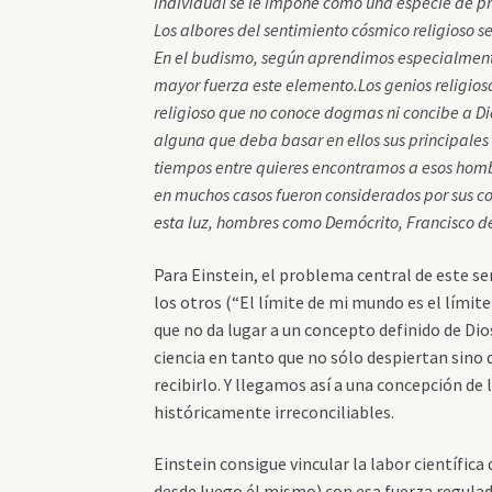
individual se le impone como una especie de pri
Los albores del sentimiento cósmico religioso s
En el budismo, según aprendimos especialment
mayor fuerza este elemento.
Los genios religio
religioso que no conoce dogmas ni concibe a D
alguna que deba basar en ellos sus principales 
tiempos entre quieres encontramos a esos homb
en muchos casos fueron considerados por sus c
esta luz, hombres como Demócrito, Francisco de 
Para Einstein, el problema central de este se
los otros (“El límite de mi mundo es el límit
que no da lugar a un concepto definido de Dios
ciencia en tanto que no sólo despiertan sino
recibirlo. Y llegamos así a una concepción de 
históricamente irreconciliables.
Einstein consigue vincular la labor científi
desde luego él mismo) con esa fuerza regulador