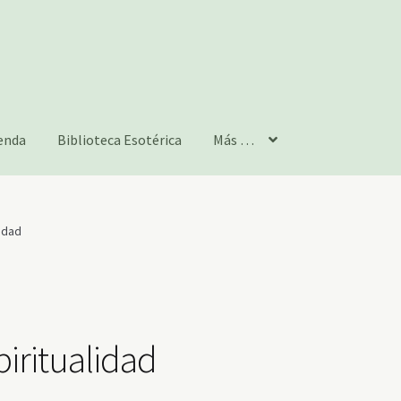
enda
Biblioteca Esotérica
Más …
lidad
piritualidad