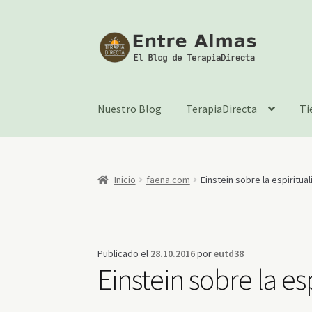
Ir
Ir
a
al
la
contenido
navegación
Nuestro Blog
TerapiaDirecta
Ti
Inicio
faena.com
Einstein sobre la espiritua
Publicado el
28.10.2016
por
eutd38
Einstein sobre la es