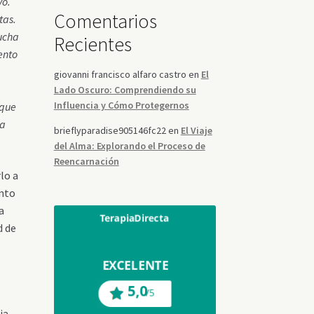
vo.
Comentarios
tas.
ucha
Recientes
ento
giovanni francisco alfaro castro
en
El
Lado Oscuro: Comprendiendo su
Influencia y Cómo Protegernos
 que
 a
brieflyparadise905146fc22
en
El Viaje
del Alma: Explorando el Proceso de
Reencarnación
lo a
ento
a
d de
ia