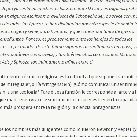
sión, y ansía experimentar el universo como un todo único significati
e dejan ya sentir en muchos de los Salmos de David y en algunos profe
e en algunos escritos maravillosos de Schopenhauer, aparece con m
sos de todas las épocas se han distinguido por esta especie de sentimi
ios a imagen y semejanza humana; y que carece por tanto de iglesia
enseñanzas. Por eso, es precisamente entre los herejes de todos los
res impregnados de esta forma suprema de sentimiento religioso, y
ontemporáneos como ateos, y también en otros como santos. Mirados
Asís y Spinoza son íntimamente afines entre sí.
ntimiento cósmico religioso es la dificultad que supone transmitir
e de mi leguaje”, diría Wittgenstein). ¿Cómo comunicar un sentimi
 ni a una teología? Pare él, esa función le corresponde al arte y a l
 que mantienen vivo ese sentimiento en quienes tienen la capacida
lo más próspera entre la religión y la ciencia, antagonistas
ca de los hombres más diligentes como lo fueron Newton y Kepler (y
a que lleva a un individuo a seguir la voluntad universal. Es el ans