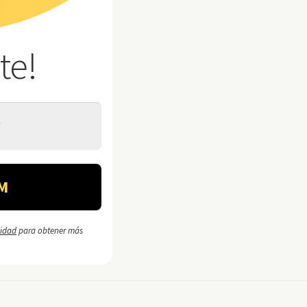
te!
cidad
para obtener más