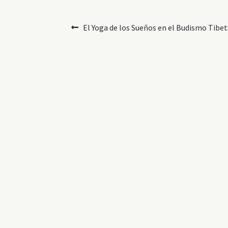
Navegación
Anterior:
El Yoga de los Sueños en el Budismo Tibe
de
entradas