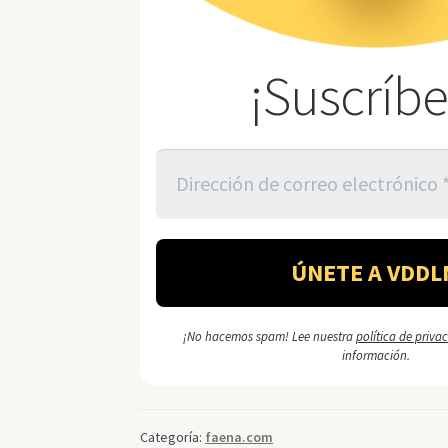
¡Suscríbe
¡No hacemos spam! Lee nuestra
política de priva
información.
Categoría:
faena.com