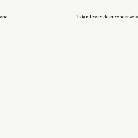
Siguiente:
tano
El significado de encender vel