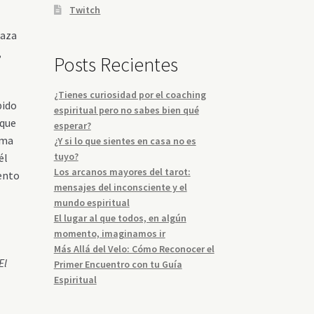
Twitch
raza
,
Posts Recientes
¿Tienes curiosidad por el coaching
bido
espiritual pero no sabes bien qué
 que
esperar?
rma
¿Y si lo que sientes en casa no es
tuyo?
él
Los arcanos mayores del tarot:
iento
mensajes del inconsciente y el
mundo espiritual
El lugar al que todos, en algún
momento, imaginamos ir
Más Allá del Velo: Cómo Reconocer el
El
Primer Encuentro con tu Guía
Espiritual