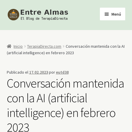
Ir
Ir
Menú
a
al
la
contenido
Inicio
navegación
TerapiaDirecta
Inicio
TerapiaDirecta.com
Conversación mantenida con la AI
(artificial intelligence) en febrero 2023
Calendario de Actividades
Publicado el
17.02.2023
por
eutd38
Biblioteca Esotérica
Conversación mantenida
Tienda
con la AI (artificial
intelligence) en febrero
Youtube
2023