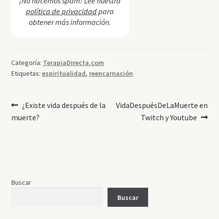
¡No hacemos spam! Lee nuestra
política de privacidad
para
obtener más información.
Categoría:
TerapiaDirecta.com
Etiquetas:
espiritualidad
,
reencarnación
Navegación
Anterior:
Siguiente:
¿Existe vida después de la
VidaDespuésDeLaMuerte en
muerte?
Twitch y Youtube
de
entradas
Buscar
Buscar