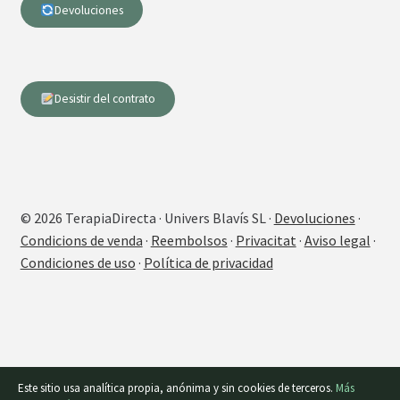
Devoluciones
Desistir del contrato
© 2026 TerapiaDirecta · Univers Blavís SL ·
Devoluciones
·
Condicions de venda
·
Reembolsos
·
Privacitat
·
Aviso legal
·
Condiciones de uso
·
Política de privacidad
Este sitio usa analítica propia, anónima y sin cookies de terceros.
Más