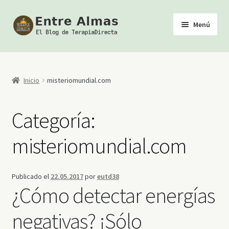
Ir
Ir
Menú
a
al
la
contenido
Inicio
navegación
TerapiaDirecta
Inicio
misteriomundial.com
Calendario de Actividades
Categoría:
Biblioteca Esotérica
misteriomundial.com
Tienda
Publicado el
22.05.2017
por
eutd38
Youtube
¿Cómo detectar energías
negativas? ¡Sólo