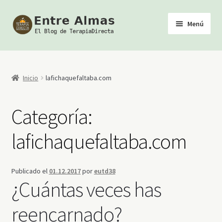
Ir
Ir
Menú
a
al
la
contenido
Inicio
navegación
TerapiaDirecta
Inicio
lafichaquefaltaba.com
Calendario de Actividades
Categoría:
Biblioteca Esotérica
lafichaquefaltaba.com
Tienda
Publicado el
01.12.2017
por
eutd38
Youtube
¿Cuántas veces has
reencarnado?