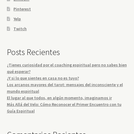
Pinterest
Yelp
Twitch
Posts Recientes
¿Tienes curiosidad por el coaching espiritual pero no sabes bien
qué esperar?
¿Y si lo que sientes en casa no es tuyo?
Los arcanos mayores del tarot: mensajes del inconsciente y el
mundo espiritual
El lugar al que todos, en algún momento, imaginamos ir
Más Allá del Velo: Cómo Reconocer el Primer Encuentro con tu
Guía Espiritual