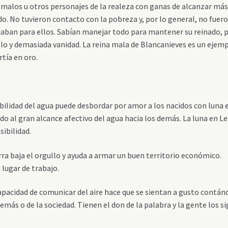
os malos u otros personajes de la realeza con ganas de alcanzar má
o. No tuvieron contacto con la pobreza y, por lo general, no fuer
jaban para ellos. Sabían manejar todo para mantener su reinado, 
o y demasiada vanidad. La reina mala de Blancanieves es un ejemp
tía en oro.
bilidad del agua puede desbordar por amor a los nacidos con luna 
ido al gran alcance afectivo del agua hacia los demás. La luna en L
sibilidad.
rra baja el orgullo y ayuda a armar un buen territorio económico.
lugar de trabajo.
apacidad de comunicar del aire hace que se sientan a gusto contán
emás o de la sociedad. Tienen el don de la palabra y la gente los s