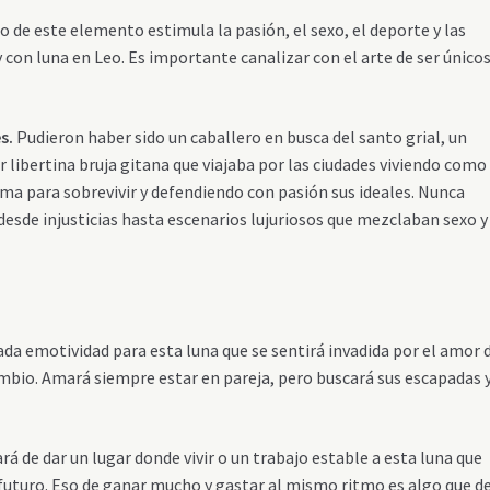
 de este elemento estimula la pasión, el sexo, el deporte y las
y con luna en Leo. Es importante canalizar con el arte de ser únicos
es.
Pudieron haber sido un caballero en busca del santo grial, un
r libertina bruja gitana que viajaba por las ciudades viviendo como
rma para sobrevivir y defendiendo con pasión sus ideales. Nunca
desde injusticias hasta escenarios lujuriosos que mezclaban sexo y
a emotividad para esta luna que se sentirá invadida por el amor 
ambio. Amará siempre estar en pareja, pero buscará sus escapadas 
rá de dar un lugar donde vivir o un trabajo estable a esta luna que
 futuro. Eso de ganar mucho y gastar al mismo ritmo es algo que 