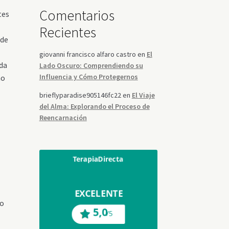
Comentarios
tes
Recientes
 de
giovanni francisco alfaro castro
en
El
ida
Lado Oscuro: Comprendiendo su
Influencia y Cómo Protegernos
no
brieflyparadise905146fc22
en
El Viaje
del Alma: Explorando el Proceso de
Reencarnación
ro