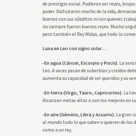
de prestigio social. Pudieron ser reyes, bruj
poder. Disfrutaron mucho de la vida, demasiad
buenos con sus súbditos ni con quienes traba
no siempre fueron buenos reyes. Mucho orgull
pero también el Rey Midas, que todo lo conver
Luna en Leo con signo solar…
-En agua (Cáncer, Escorpio y Piscis).
La sensi
Leo. A veces pecan de soberbios y creídos deb
aumenta su capacidad de ser queridos y su sen
-En tierra (Virgo, Tauro, Capricornio).
La tie
Alcanzan metas altas o son los mejores en su 
-En aire (Géminis, Libra y Acuario).
La gran c
al mundo todo lo que saben o quieren de los d
como a un rey.