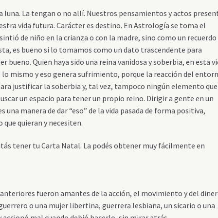
 luna. La tengan o no allí. Nuestros pensamientos y actos presen
stra vida futura. Carácter es destino. En Astrología se toma el
 sintió de niño en la crianza o con la madre, sino como un recuerdo
uesta, es bueno si lo tomamos como un dato trascendente para
r bueno. Quien haya sido una reina vanidosa y soberbia, en esta v
 lo mismo y eso genera sufrimiento, porque la reacción del entor
para justificar la soberbia y, tal vez, tampoco ningún elemento que
buscar un espacio para tener un propio reino. Dirigir a gente en un
 es una manera de dar “eso” de la vida pasada de forma positiva,
 que quieran y necesiten.
sitás tener tu Carta Natal. La podés obtener muy fácilmente en
s anteriores fueron amantes de la acción, el movimiento y del dine
uerrero o una mujer libertina, guerrera lesbiana, un sicario o una
 accionó mal cuando debió hacerlo, sin mirar atrás.