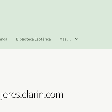
enda
Biblioteca Esotérica
Más …
eres.clarin.com