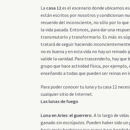
La
casa 12
es el escenario donde ubicamos esa
están escritos por nosotros y condicionan nue
recuerdo del inconsciente, no sólo por lo que
la vida pasada. Entonces, para dar una resp
transmutarlo y transformarlo. Es más: es súpe
tratará de seguir haciendo inconcientemente
no es buena y en esta vida no hay un reinado 
valide la vanidad. Para trascenderlo, hay que 
grupo que hace actividad física, por ejemplo,
enseñando a todas que pueden ser reinas en lo
Para poder conocer tu luna y tu casa 12 nece
cualquier sitio de Internet.
Las lunas de fuego
Luna en Aries
: el guerrero.
A lo largo de vida
ganado sin escrúpulos. Pueden haber sido un g
bruja mala hechicera que nunca tuvo bondad y