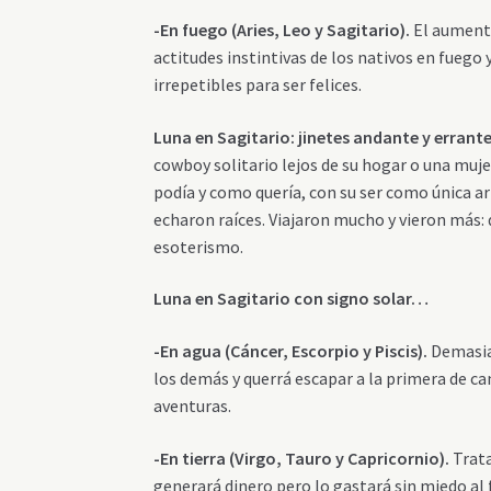
-En fuego (Aries, Leo y Sagitario).
El aumento
actitudes instintivas de los nativos en fuego 
irrepetibles para ser felices.
Luna en Sagitario
: jinetes andante y errant
cowboy solitario lejos de su hogar o una muje
podía y como quería, con su ser como única a
echaron raíces. Viajaron mucho y vieron más: 
esoterismo.
Luna en Sagitario con signo solar…
-En agua (Cáncer, Escorpio y Piscis).
Demasiad
los demás y querrá escapar a la primera de c
aventuras.
-En tierra (Virgo, Tauro y Capricornio).
Trata
generará dinero pero lo gastará sin miedo al