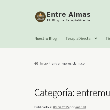
Ir
Ir
a
al
la
contenido
navegación
Nuestro Blog
TerapiaDirecta
Ti
Inicio
entremujeres.clarin.com
Categoría:
entremuj
Publicado el
09.06.2015
por
eutd38