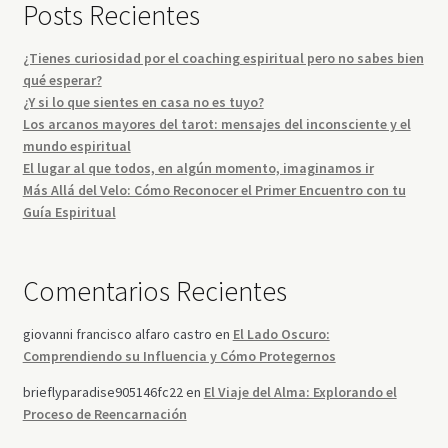
Posts Recientes
¿Tienes curiosidad por el coaching espiritual pero no sabes bien
qué esperar?
¿Y si lo que sientes en casa no es tuyo?
Los arcanos mayores del tarot: mensajes del inconsciente y el
mundo espiritual
El lugar al que todos, en algún momento, imaginamos ir
Más Allá del Velo: Cómo Reconocer el Primer Encuentro con tu
Guía Espiritual
Comentarios Recientes
giovanni francisco alfaro castro
en
El Lado Oscuro:
Comprendiendo su Influencia y Cómo Protegernos
brieflyparadise905146fc22
en
El Viaje del Alma: Explorando el
Proceso de Reencarnación