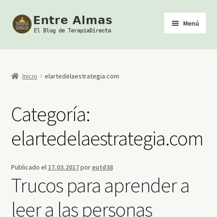
Ir
Ir
Menú
a
al
la
contenido
Inicio
navegación
TerapiaDirecta
Inicio
elartedelaestrategia.com
Calendario de Actividades
Categoría:
Biblioteca Esotérica
elartedelaestrategia.com
Tienda
Publicado el
17.03.2017
por
eutd38
Youtube
Trucos para aprender a
leer a las personas