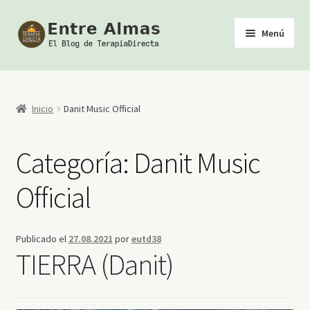
Ir
Ir
Menú
a
al
la
contenido
Inicio
navegación
TerapiaDirecta
Inicio
Danit Music Official
Calendario de Actividades
Categoría:
Danit Music
Biblioteca Esotérica
Official
Tienda
Publicado el
27.08.2021
por
eutd38
Youtube
TIERRA (Danit)