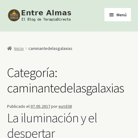
Ir
Ir
Menú
a
al
la
contenido
Inicio
navegación
TerapiaDirecta
Inicio
caminantedelasgalaxias
Calendario de Actividades
Categoría:
Biblioteca Esotérica
caminantedelasgalaxias
Tienda
Publicado el
07.05.2017
por
eutd38
Youtube
La iluminación y el
despertar