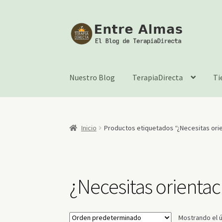
Ir
Ir
a
al
la
contenido
navegación
Nuestro Blog
TerapiaDirecta
Ti
Inicio
Productos etiquetados “¿Necesitas orie
¿Necesitas orientac
Mostrando el ú