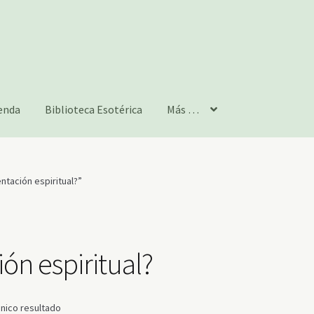
enda
Biblioteca Esotérica
Más …
ntación espiritual?”
ión espiritual?
nico resultado